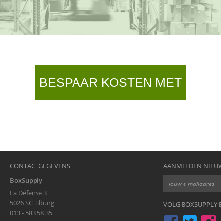
BESPAAR KOSTEN MET
DOZEN OP MAAT
CONTACTGEGEVENS
AANMELDEN NIEU
BoxSupply
La Défense 3
5026 SC Tilburg
VOLG BOXSUPPLY B
013 - 583 58 35